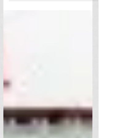
interesante y, para ser sincero, la
respuesta puede variar dependiendo
de qué tipo de servicios o productos
estés buscando exactamente dentro
del mundo de la litografía. Pero no te
preocupes, aquí te voy a dar una
explicación bastante detallada para
que puedas tomar una decisión
informada. Litografía y Publicidad
Nivel Staff Celular: 3107778034.