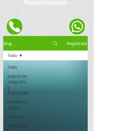
Precios Impresión
Blog
Regístrate
Todo
Todo
Impresión
Litografía
y
Publicidad
Marketing
digital
Noticias
impresion