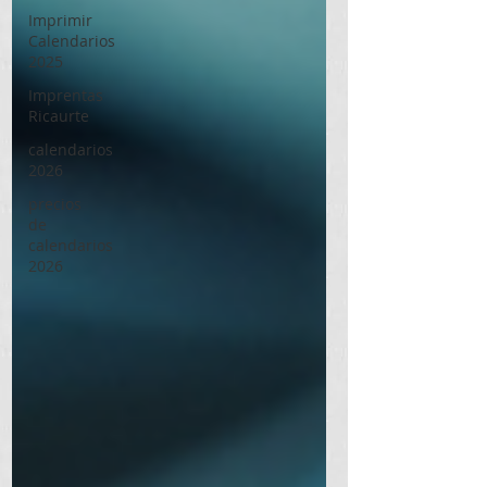
Imprimir
Calendarios
2025
Imprentas
Ricaurte
calendarios
2026
precios
de
calendarios
2026