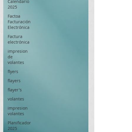
Calendario
2025
Factoa
Facturación
Electrónica
Factura
electrónica
impresion
de
volantes
flyers
flayers
flayer's
volantes
impresion
volantes
Planificador
2025