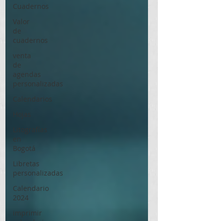
Cuadernos
Valor
de
cuadernos
venta
de
agendas
personalizadas
Calendarios
Hojas
Litografías
en
Bogotá
Libretas
personalizadas
Calendario
2024
imprimir