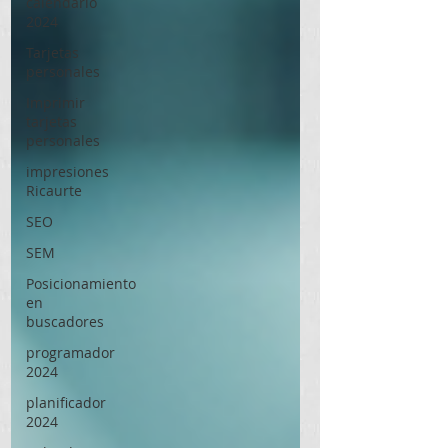
calendario
2024
Tarjetas
personales
Imprimir
tarjetas
personales
impresiones
Ricaurte
SEO
SEM
Posicionamiento
en
buscadores
programador
2024
planificador
2024