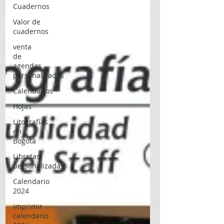
Cuadernos
Valor de
cuadernos
venta
de
agendas
personalizadas
Calendarios
Hojas
Litografías
en
Bogotá
Libretas
personalizadas
Calendario
2024
imprimir
calendario