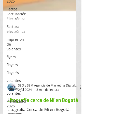
2025
Factoa
Facturación
Electrónica
Factura
electrónica
impresion
de
volantes
flyers
flayers
flayer's
volantes
impresion
volantes
SEO y SEM Agencia de Marketing Digital SAS
Planificador
2 jul 2024
3 min de lectura
2025
Litografía cerca de Mí en Bogotá
Imprimir