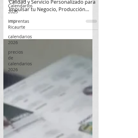
Calendarios
Litografía Cerca de Mí en Bogotá:
2025
Calidad y Servicio Personalizado para
Imprentas
Impulsar tu Negocio, Producción
Ricaurte
Ricaurte, domicilio Cel.: 3107778034
calendarios
2026
precios
de
calendarios
2026