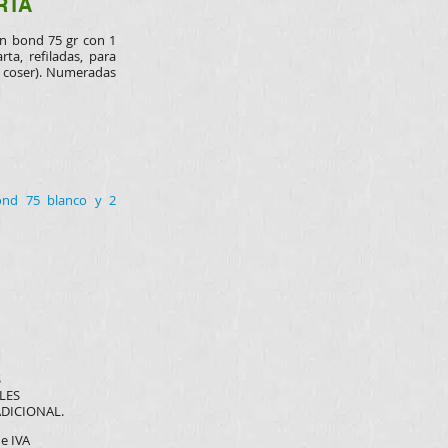
RTA
en bond 75 gr con 1
ta, refiladas, para
ni coser). Numeradas
bond 75 blanco y 2
S
LES
DICIONAL.
de IVA