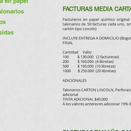
a en papel
FACTURAS MEDIA CART
alonarios
Factureros en papel químico origina
os
talonarios
de 50 facturas cada uno, sin
cartón tipo Lincoln)
sidas
INCLUYE ENTREGA A DOMICILIO (Bogo
FINAL
Cantidad Valor
100 $ 130.000 (2 factureras)
200 $ 160.000 (4 libretas)
500 $ 190.000 (10 libretas)
1000 $ 250.000 (20 libretas)
ADICIONALES
Talonarios CARTON LINCOLN, P
erforac
adicional
TINTA ADICIONAL $40.000
A los valores anteriores adicionar 19% 