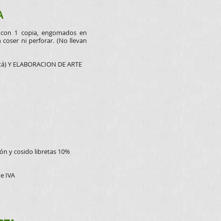
A
l con 1 copia, engomados
en
 coser ni perforar. (No llevan
tá) Y ELABORACION DE ARTE
ión y cosido libretas 10%
de IVA