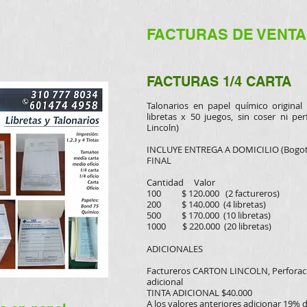
FACTURAS DE VENTA
FACTURAS 1/4 CARTA
Talonarios en papel químico origina
libretas x 50 juegos, sin coser ni per
Lincoln)
INCLUYE ENTREGA A DOMICILIO (Bogo
FINAL
Cantidad Valor
100 $ 120.000 (2 factureros)
200 $ 140.000 (4 libretas)
500 $ 170.000 (10 libretas)
1000 $ 220.000 (20 libretas)
ADICIONALES
Factureros CARTON LINCOLN, P
erforac
adicional
TINTA ADICIONAL $40.000
A los valores anteriores adicionar 19% 