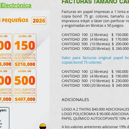
FACTURAS TAMAÑO CA
Electrónica
Facturas en papel Impresas a 1 tinta 
copia bond 75 gr. colores, tamaño car
impresora inkjet o láser (sin perforar 
y engomadas en libretas x 50 juegos.
CANTIDAD 100 (2 libretas) $ 150.000
CANTIDAD 200 (4 libretas) $ 170.000
CANTIDAD 500 (10 libretas) $ 200.000
CANTIDAD 1000 (20 libretas) $ 260.000
​Valor para facturas original papel 
copias bond 75 colores:
CANTIDAD 100 (2 libretas) $ 160.000
CANTIDAD 200 (4 libretas) $ 19
0.000
CANTIDAD 500 (10 libretas) $ 230.000
CANTIDAD 1000 (20 libretas) $ 340.000
ADICIONALES
LOGO A 2 TINTAS $40.000 ADICIONALE
LOGO POLICROMIA $ 90.000 ADICIONA
PAPEL QUÍMICO AUTOCOPIANTE 10% A
A los valores anteriores adicionar 19% 