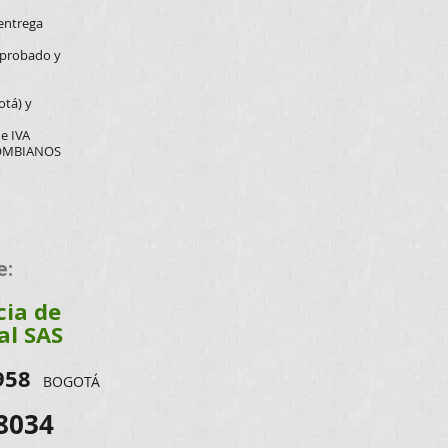
entrega
 aprobado y
otá) y
de IVA
LOMBIANOS
e:
cia de
al SAS
958
BOGOTÁ
8034