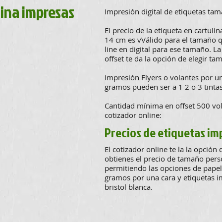
lina impresas
Impresión digital de etiquetas tam
El precio de la etiqueta en cartul
14 cm es vVálido para el tamaño q
line en digital para ese tamaño. L
offset te da la opción de elegir ta
Impresión Flyers o volantes por u
gramos pueden ser a 1 2 o 3 tintas
Cantidad mínima en offset 500 vol
cotizador online:
Precios de etiquetas im
El cotizador online te la la opción
obtienes el precio de tamaño perso
permitiendo las opciones de pape
gramos por una cara y etiquetas i
bristol blanca.