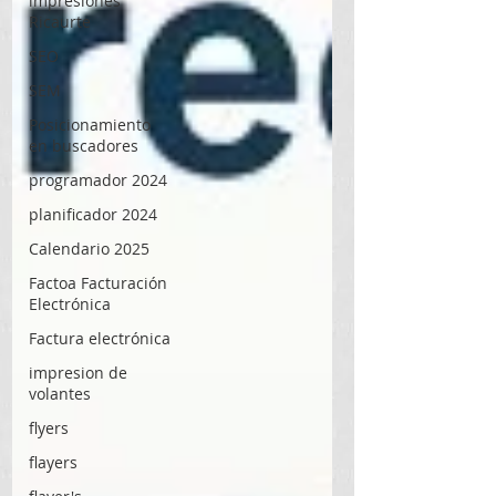
impresiones
Ricaurte
SEO
SEM
Posicionamiento
en buscadores
programador 2024
planificador 2024
Calendario 2025
Factoa Facturación
Electrónica
Factura electrónica
impresion de
volantes
flyers
flayers