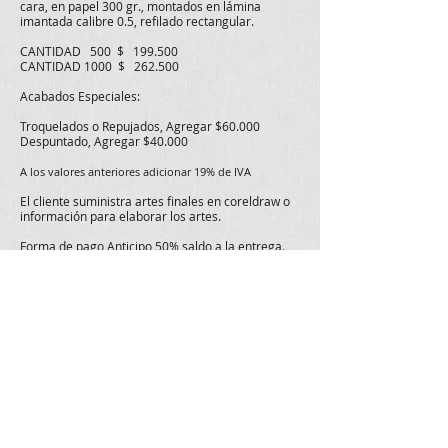
cara, en papel 300 gr., montados en lámina
imantada calibre 0.5, refilado rectangular.
CANTIDAD 500 $ 199.500
CANTIDAD 1000 $ 262.500
Acabados Especiales:
Troquelados o Repujados, Agregar $60.000
Despuntado, Agregar $40.000
A los valores anteriores adicionar 19% de IVA
El cliente suministra artes finales en coreldraw o
información para elaborar los artes.
Forma de pago Anticipo 50% saldo a la entrega.
(Entrega 5 a 6 días hábiles a partir de arte
aprobado y anticipo).
Incluye entrega en su domicilio y diagramación de
arte final.
VALORES EXPRESADOS EN PESOS COLOMBIANOS
Precios
Litografía y Publicidad Nivel Staff
LLame ya:
60
14744958
BOGOTÁ