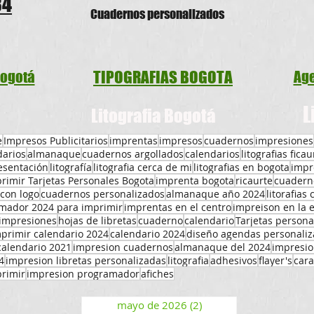
34
Cuadernos person
alizados
TIPOGRAFIAS BOGOTA
Bogotá
Age
L
Litografia Bogotá
e
Impresos Publicitarios
imprentas
impresos
cuadernos
impresiones
darios
almanaque
cuadernos argollados
calendarios
litografias ficau
esentación
litografía
litografia cerca de mi
litografias en bogota
impr
rimir Tarjetas Personales Bogota
imprenta bogota
ricaurte
cuadern
con logo
cuadernos personalizados
almanaque año 2024
litorafias
mador 2024 para imprimir
imprentas en el centro
impreison en la 
 impresiones
hojas de libretas
cuaderno
calendario
Tarjetas persona
primir calendario 2024
calendario 2024
diseño agendas personali
calendario 2021
impresion cuadernos
almanaque del 2024
impresio
4
impresion libretas personalizadas
litografia
adhesivos
flayer's
cara
primir
impresion programador
afiches
mayo de 2026
(2)
2 entradas