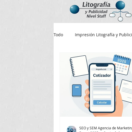
Todo
Impresión Litografía y Publi
Cuadernos
Valor de cuader
Hojas
Litografías en Bogotá
imprimir calendario 2024
Ta
impresiones Ricaurte
SEO