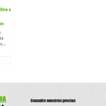
line en
ador 2024
Calendario 2025
ón
:
Factura electrónica
impresion de volantes
flyers
ta
s,
tc. Al
s
impresion volantes
r
RA
Consulte nu
estros precios