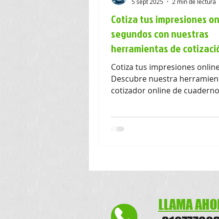
5 sept 2025
2 min de lectura
Cotiza tus impresiones on
segundos con nuestras
programador 2024
planific
herramientas de cotizaci
Cotiza tus impresiones online
Factoa Facturación Electrónica
Descubre nuestra herramien
cotizador online de cuaderno
calendarios, hoja membrete, e
flayers
flayer's
volante
instante 24/7, desde cualquie
dispositivo
LLAMA AHO