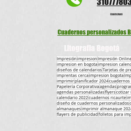
31077780
Litografia Bogotá
Cuadernos personalizados 
Litografia Bogotá
Impresión
impresion
Impresión Onlin
impresion en bogota
impresion calen
diseños de calendarios
Tarjetas de pr
imprentas cerca
impresion bogota
Imp
imprimir
planificador 2024
cuadernos 
Papelería Corporativa
agendas
progra
agendas personalizadas
flyers
cotizar
calendario 2022
cuadernos ricaurte
im
diseño de cuadernos personalizados
almanaques
imprimir almanaque 202
flayers de publicidad
folletos para im