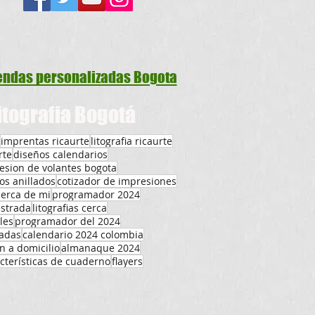
ndas personalizadas Bogota
itografia Bogotá
imprentas ricaurte
litografia ricaurte
rte
diseños calendarios
esion de volantes bogota
os anillados
cotizador de impresiones
 cerca de mi
programador 2024
estrada
litografias cerca
les
programador del 2024
zadas
calendario 2024 colombia
n a domicilio
almanaque 2024
cterísticas de cuaderno
flayers