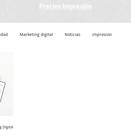
Precios Impresión
cidad
Marketing digital
Noticias
impresion
nos
venta de agendas personalizadas
Calendarios
Libretas personalizadas
Calendario 2024
rjetas personales
Imprimir tarjetas personales
SEO y SEM Agencia de Marketing Digital SAS
SEM
Posicionamiento en buscadores