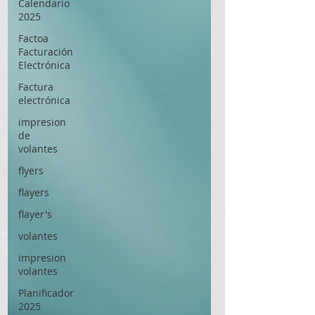
Calendario
2025
Factoa
Facturación
Electrónica
Factura
electrónica
impresion
de
volantes
flyers
flayers
flayer's
volantes
impresion
volantes
Planificador
2025