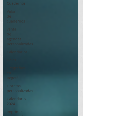
Cuadernos
Valor
de
cuadernos
venta
de
agendas
personalizadas
Calendarios
Hojas
Litografías
en
Bogotá
Libretas
personalizadas
Calendario
2024
imprimir