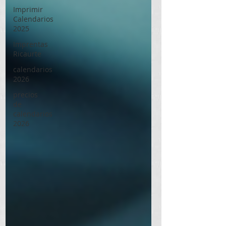
Imprimir
Calendarios
2025
Imprentas
Ricaurte
calendarios
2026
precios
de
calendarios
2026