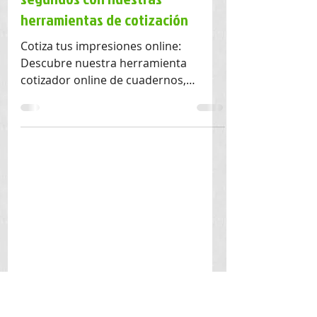
5 sept 2025
2 min de lectura
Cotiza tus impresiones online en
segundos con nuestras
herramientas de cotización
Cotiza tus impresiones online:
Descubre nuestra herramienta
cotizador online de cuadernos,
calendarios, hoja membrete, etc. Al
instante 24/7, desde cualquier
dispositivo