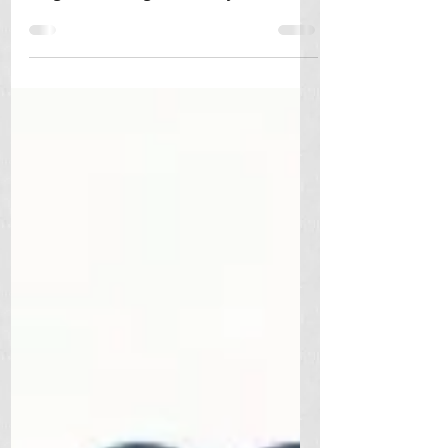
La pregunta sobre cuál es la mejor
litografía en Bogotá es muy
interesante y, para ser sincero, la
respuesta puede variar dependiendo
de qué tipo de servicios o productos
estés buscando exactamente dentro
del mundo de la litografía. Pero no te
preocupes, aquí te voy a dar una
explicación bastante detallada para
que puedas tomar una decisión
informada. Litografía y Publicidad
Nivel Staff Celular: 3107778034.