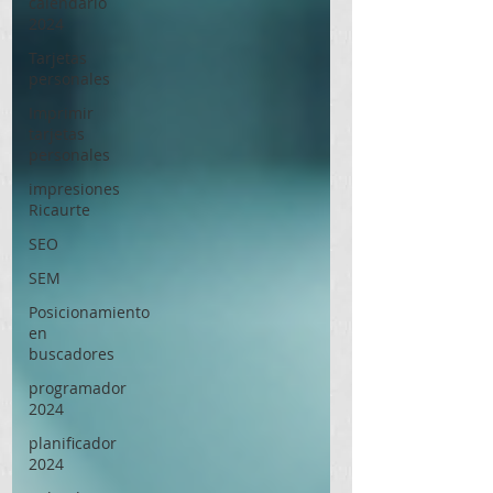
calendario
2024
Tarjetas
personales
Imprimir
tarjetas
personales
impresiones
Ricaurte
SEO
SEM
Posicionamiento
en
buscadores
programador
2024
planificador
2024