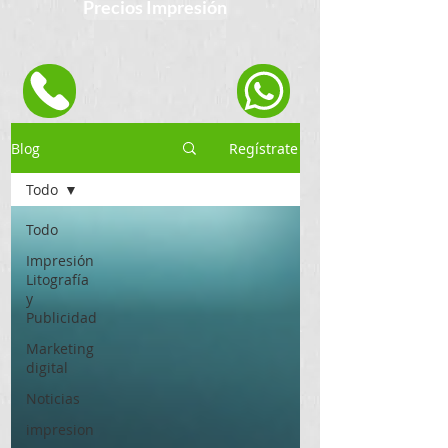
Precios Impresión
Blog
Regístrate
Todo
Todo
Impresión
Litografía
y
Publicidad
Marketing
digital
Noticias
impresion