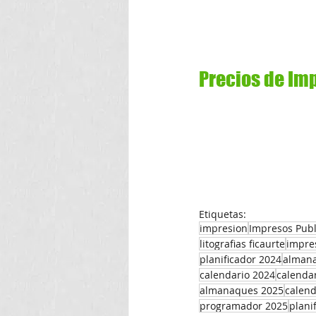
Precios de Im
Etiquetas:
impresion
Impresos Publi
litografias ficaurte
impre
planificador 2024
almana
calendario 2024
calenda
almanaques 2025
calend
programador 2025
plani