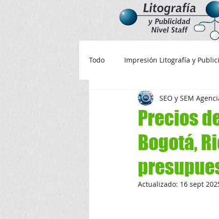
Todo
Impresión Litografía y Publi
SEO y SEM Agencia
Valor de cuadernos
venta d
Precios d
Bogotá, Ri
Libretas personalizadas
Cal
presupue
Imprimir tarjetas personales
Actualizado:
16 sept 202
programador 2024
planific