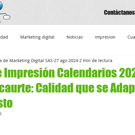
Contáctanos
cidad
Marketing digital
Noticias
impresion
Cua
 de Marketing Digital SAS
27 ago 2024
2 min de lectura
e agendas personalizadas
Calendarios
Hojas
Litogr
e Impresión Calendarios 20
caurte: Calidad que se Adap
endario 2024
imprimir calendario 2024
Tarjetas persona
sto
impresiones Ricaurte
SEO
SEM
Posicionamiento 
5
ador 2024
Calendario 2025
Factoa Facturación Electrónica