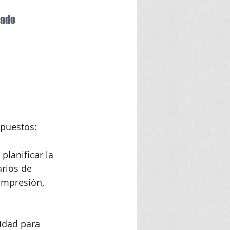
tado
upuestos:
planificar la 
rios de 
Impresión, 
idad para 