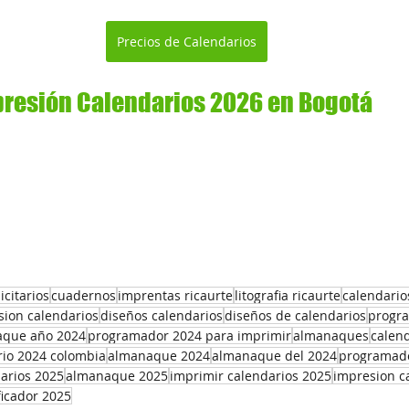
Precios de Calendarios
presión Calendarios 2026 en Bogotá
citarios
cuadernos
imprentas ricaurte
litografia ricaurte
calendario
sion calendarios
diseños calendarios
diseños de calendarios
progr
que año 2024
programador 2024 para imprimir
almanaques
calen
rio 2024 colombia
almanaque 2024
almanaque del 2024
programado
arios 2025
almanaque 2025
imprimir calendarios 2025
impresion c
ficador 2025