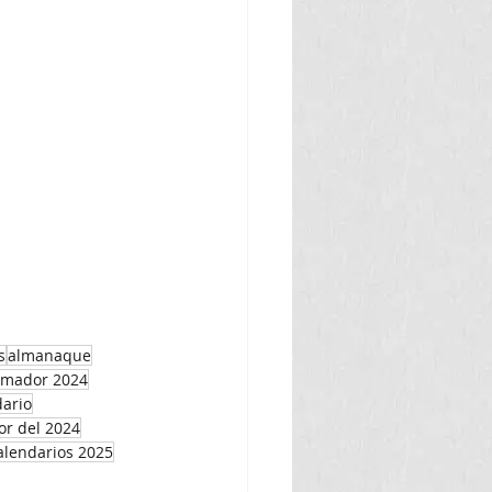
s
almanaque
amador 2024
dario
r del 2024
alendarios 2025