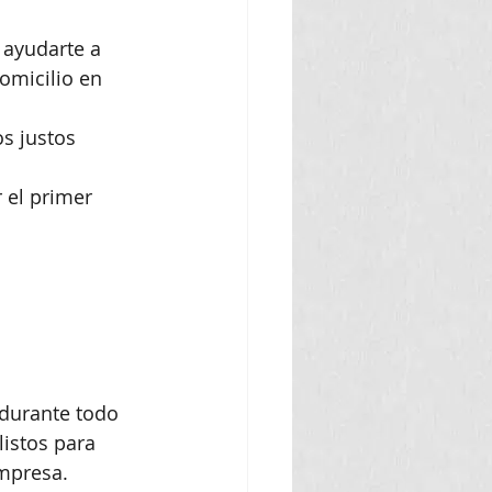
 ayudarte a 
omicilio en 
os justos
 el primer 
 durante todo 
istos para 
empresa.