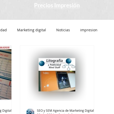
Precios Impresión
cidad
Marketing digital
Noticias
impresion
nos
venta de agendas personalizadas
Calendarios
Libretas personalizadas
Calendario 2024
rjetas personales
Imprimir tarjetas personales
SEO y SEM Agencia de Marketing Digital SAS
SEO y SEM Agencia de Marketing Digital SAS
SEM
Posicionamiento en buscadores