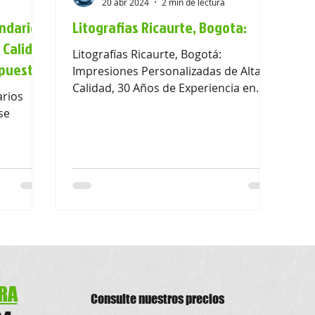
20 abr 2024
2 min de lectura
endarios
Litografias Ricaurte, Bogota:
 Calidad
ador 2024
Calendario 2025
Litografías Ricaurte, Bogotá:
upuesto
Impresiones Personalizadas de Alta
Calidad, 30 Años de Experiencia en
arios
Servicios de Impresión, Cel.:
Factura electrónica
impresion de volantes
flyers
se
3107778034
s
impresion volantes
RA
Consulte nu
estros precios