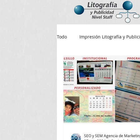
Todo
Impresión Litografía y Publi
Cuadernos
Valor de cuader
Hojas
Litografías en Bogotá
imprimir calendario 2024
Ta
impresiones Ricaurte
SEO