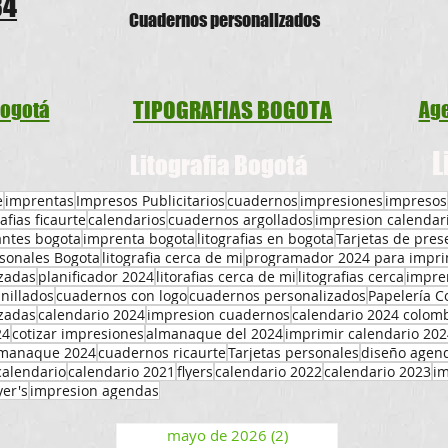
34
Cuadernos person
alizados
TIPOGRAFIAS BOGOTA
Bogotá
Age
L
Litografia Bogotá
e
imprentas
Impresos Publicitarios
cuadernos
impresiones
impresos
rafias ficaurte
calendarios
cuadernos argollados
impresion calendar
antes bogota
imprenta bogota
litografias en bogota
Tarjetas de pres
rsonales Bogota
litografia cerca de mi
programador 2024 para impri
zadas
planificador 2024
litorafias cerca de mi
litografias cerca
impren
nillados
cuadernos con logo
cuadernos personalizados
Papelería C
izadas
calendario 2024
impresion cuadernos
calendario 2024 colom
24
cotizar impresiones
almanaque del 2024
imprimir calendario 202
lmanaque 2024
cuadernos ricaurte
Tarjetas personales
diseño agen
calendario
calendario 2021
flyers
calendario 2022
calendario 2023
i
yer's
impresion agendas
mayo de 2026
(2)
2 entradas