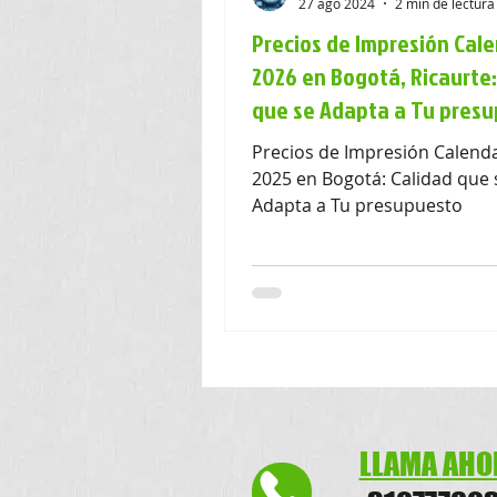
27 ago 2024
2 min de lectura
Precios de Impresión Cal
2026 en Bogotá, Ricaurte:
programador 2024
planific
que se Adapta a Tu pres
Precios de Impresión Calend
Factoa Facturación Electrónica
2025 en Bogotá: Calidad que 
Adapta a Tu presupuesto
flayers
flayer's
volante
LLAMA AHO