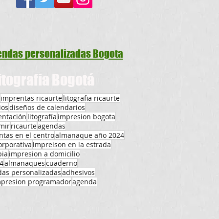
ndas personalizadas Bogota
itografia Bogotá
imprentas ricaurte
litografia ricaurte
ios
diseños de calendarios
entación
litografía
impresion bogota
mir
ricaurte
agendas
tas en el centro
almanaque año 2024
orporativa
impreison en la estrada
bia
impresion a domicilio
4
almanaques
cuaderno
das personalizadas
adhesivos
mpresion programador
agenda