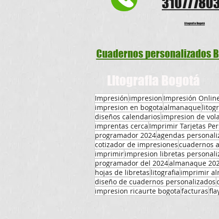
31077780
Litografia Bogotá
Cuadernos personalizados 
Litografia Bogotá
Impresión
impresion
Impresión Onlin
impresion en bogota
almanaque
litog
diseños calendarios
impresion de vol
imprentas cerca
Imprimir Tarjetas Pe
programador 2024
agendas personali
cotizador de impresiones
cuadernos a
imprimir
impresion libretas personal
programador del 2024
almanaque 20
hojas de libretas
litografia
imprimir a
diseño de cuadernos personalizados
impresion ricaurte bogota
facturas
fla