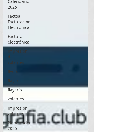
Calendario
2025
Factoa
Facturación
Electrónica
Factura
electrónica
impresion
de
volantes
flyers
flayers
flayer's
volantes
impresion
volantes
Planificador
2025