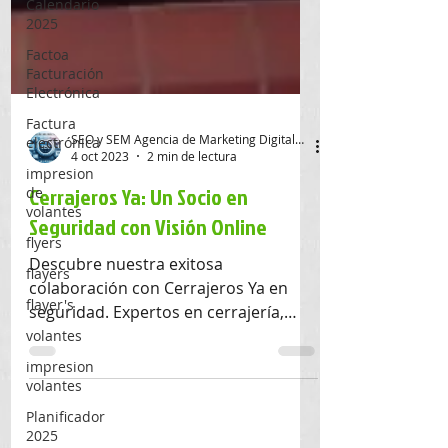
Calendario
2025
Factoa
Facturación
Electrónica
Factura
electrónica
impresion
SEO y SEM Agencia de Marketing Digital SAS
de
4 oct 2023
2 min de lectura
volantes
Cerrajeros Ya: Un Socio en
flyers
Seguridad con Visión Online
flayers
flayer's
Descubre nuestra exitosa
volantes
colaboración con Cerrajeros Ya en
seguridad. Expertos en cerrajería,
impresion
cajas fuertes y más en Bogotá.
volantes
Planificador
2025