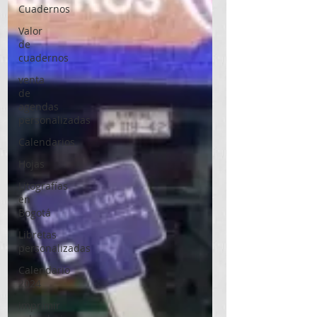
Cuadernos
Valor
de
cuadernos
venta
de
agendas
personalizadas
Calendarios
Hojas
Litografías
en
Bogotá
Libretas
personalizadas
Calendario
2024
imprimir