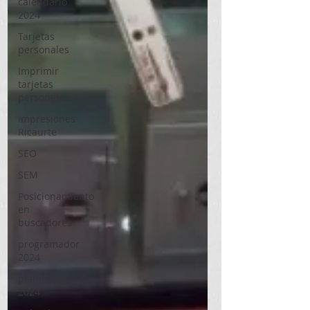
calendario
2024
Tarjetas
personales
Imprimir
tarjetas
personales
impresiones
Ricaurte
SEO
SEM
Posicionamiento
en
buscadores
programador
2024
planificador
2024