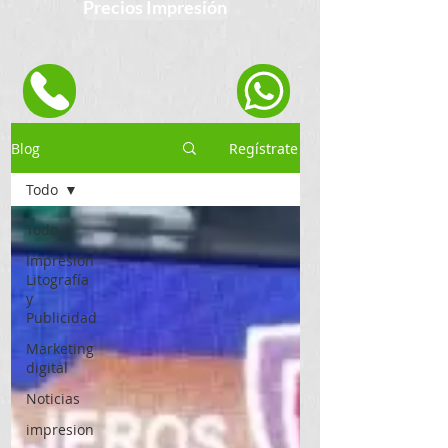
Precios Impresión
Blog
Regístrate
Todo
Todo
Impresión
Litografía
y
Publicidad
Marketing
digital
Noticias
impresion