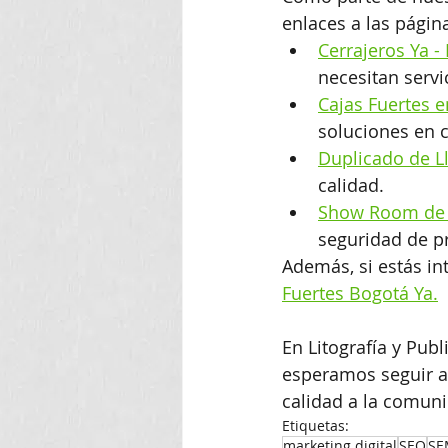
enlaces a las págin
Cerrajeros Ya -
necesitan servi
Cajas Fuertes e
soluciones en c
Duplicado de Ll
calidad.
Show Room de P
seguridad de p
Además, si estás int
Fuertes Bogotá Ya.
En Litografía y Publ
esperamos seguir a
calidad a la comun
Etiquetas:
marketing digital
SEO
SE