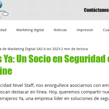
Contáctanos
cidad
Marketing digital
Noticias
impresion
Cua
 de Marketing Digital SAS
4 oct 2023
2 min de lectura
e agendas personalizadas
Calendarios
Hojas
Litogr
s Ya: Un Socio en Seguridad
line
endario 2024
imprimir calendario 2024
Tarjetas persona
licidad Nivel Staff, nos enorgullece asociarnos con e
impresiones Ricaurte
SEO
SEM
Posicionamiento 
scan destacar en línea. Hoy, queremos compartir nue
rrajeros Ya, una empresa líder en soluciones de seg
ador 2024
Calendario 2025
Factoa Facturación Electrónica