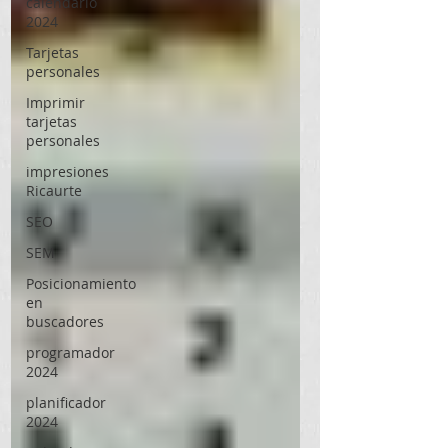
calendario
2024
Tarjetas
personales
Imprimir
tarjetas
personales
impresiones
Ricaurte
SEO
SEM
Posicionamiento
en
buscadores
programador
2024
planificador
2024