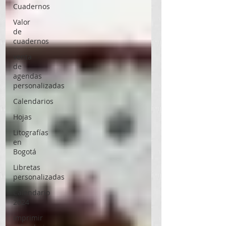
Cuadernos
Valor
de
cuadernos
venta
de
agendas
personalizadas
Calendarios
Hojas
Litografías
en
Bogotá
Libretas
personalizadas
Calendario
2024
imprimir