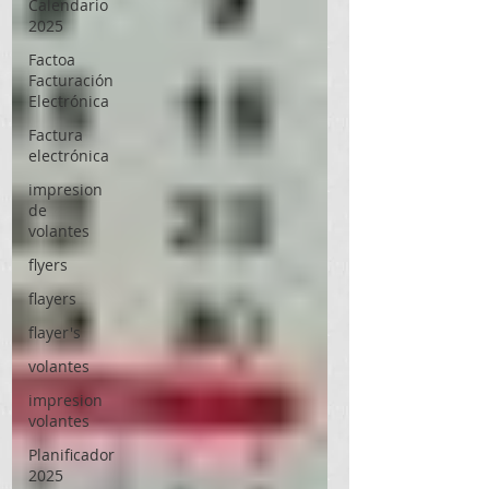
Calendario
2025
Factoa
Facturación
Electrónica
Factura
electrónica
impresion
de
volantes
flyers
flayers
flayer's
volantes
impresion
volantes
Planificador
2025