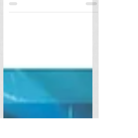
Cuadernos Libretas pasta dura tapa
blanda tipos de hojas. PRECIOS
Acabados para agendas y cuadernos:
Pasta blanda o Tapa dura